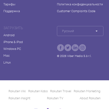
Тарифы
Политика конфиденциальности
Поддержка
Customer Complaints Code
ЗАГРУЗИТЬ
Русский
Android
iPhone & iPad
Windows PC
Mac
©
2026
Viber Media S.à r.l.
Linux
Rakuten Viki
Rakuten Kobo
Rakuten Travel
Rakuten Marketing
Rakuten Insight
Rakuten TV
About Rakuten