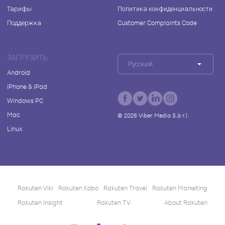
Тарифы
Политика конфиденциальности
Поддержка
Customer Complaints Code
ЗАГРУЗИТЬ
Русский
Android
iPhone & iPad
Windows PC
Mac
©
2026
Viber Media S.à r.l.
Linux
Rakuten Viki
Rakuten Kobo
Rakuten Travel
Rakuten Marketing
Rakuten Insight
Rakuten TV
About Rakuten