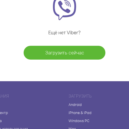
Ещё нет Viber?
Загрузить сейчас
АНИЯ
ЗАГРУЗИТЬ
Android
центр
iPhone & iPad
а
Windows PC
я использования
Mac