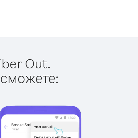
ber Out.
 сможете: