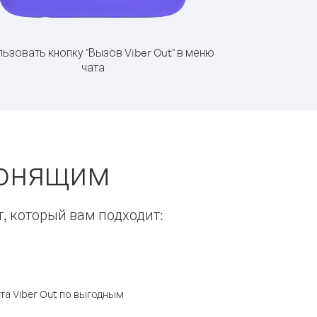
ьзовать кнопку "Вызов Viber Out" в меню
чата
вонящим
т, который вам подходит:
а Viber Out по выгодным