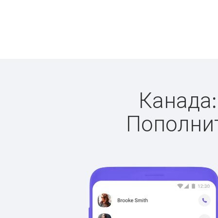
Канада:
Пополнит