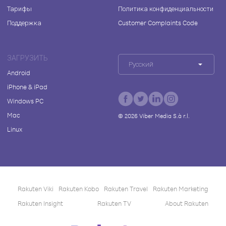
Тарифы
Политика конфиденциальности
Поддержка
Customer Complaints Code
ЗАГРУЗИТЬ
Русский
Android
iPhone & iPad
Windows PC
Mac
©
2026
Viber Media S.à r.l.
Linux
Rakuten Viki
Rakuten Kobo
Rakuten Travel
Rakuten Marketing
Rakuten Insight
Rakuten TV
About Rakuten