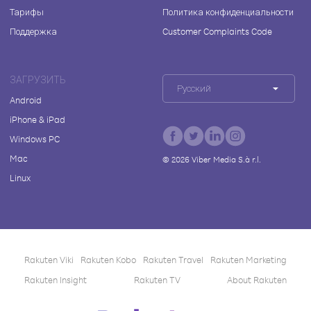
Тарифы
Политика конфиденциальности
Поддержка
Customer Complaints Code
ЗАГРУЗИТЬ
Русский
Android
iPhone & iPad
Windows PC
Mac
©
2026
Viber Media S.à r.l.
Linux
Rakuten Viki
Rakuten Kobo
Rakuten Travel
Rakuten Marketing
Rakuten Insight
Rakuten TV
About Rakuten