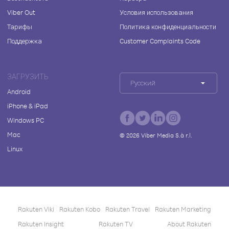
Viber Out
Условия использования
Тарифы
Политика конфиденциальности
Поддержка
Customer Complaints Code
ЗАГРУЗИТЬ
Русский
Android
iPhone & iPad
Windows PC
Mac
©
2026
Viber Media S.à r.l.
Linux
Rakuten Viki
Rakuten Kobo
Rakuten Travel
Rakuten Marketing
Rakuten Insight
Rakuten TV
About Rakuten