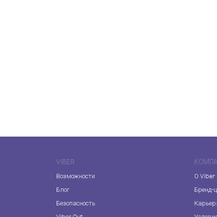
VIBER
КОМП
Возможности
О Viber
Блог
Бренд-
Безопасность
Карьер
Viber Out
Услови