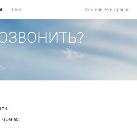
ut
Блог
Вход
или
Регистрация
 ПОЗВОНИТЬ?
.7 ¢.
ым ценам.