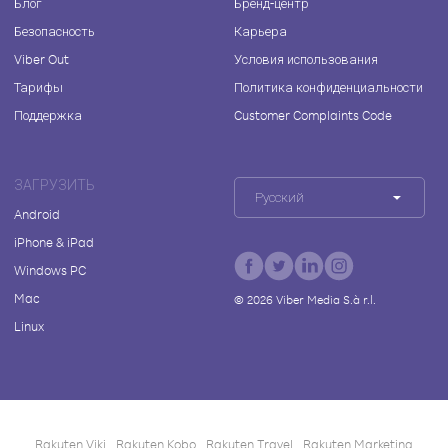
Блог
Бренд-центр
Безопасность
Карьера
Viber Out
Условия использования
Тарифы
Политика конфиденциальности
Поддержка
Customer Complaints Code
ЗАГРУЗИТЬ
Русский
Android
iPhone & iPad
Windows PC
Mac
©
2026
Viber Media S.à r.l.
Linux
Rakuten Viki
Rakuten Kobo
Rakuten Travel
Rakuten Marketing