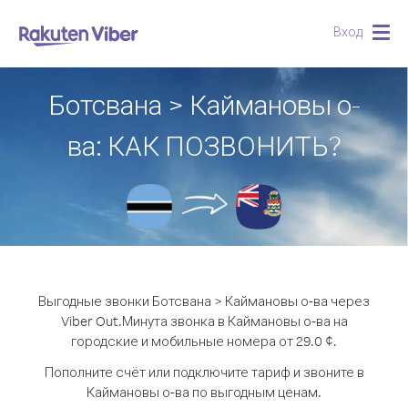
Вход
Togg
navig
Ботсвана > Каймановы о-
ва: КАК ПОЗВОНИТЬ?
Выгодные звонки Ботсвана > Каймановы о-ва через
Viber Out.
Минута звонка в Каймановы о-ва на
городские и мобильные номера от 29.0 ¢.
Пополните счёт или подключите тариф и звоните в
Каймановы о-ва по выгодным ценам.