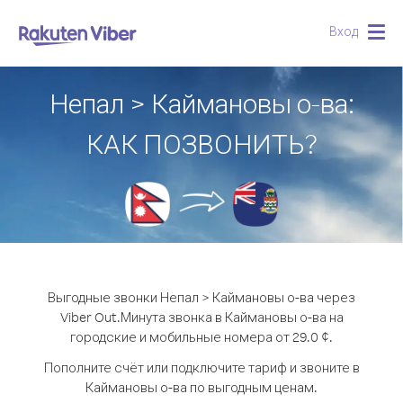
Вход
Togg
navig
Непал > Каймановы о-ва:
КАК ПОЗВОНИТЬ?
Выгодные звонки Непал > Каймановы о-ва через
Viber Out.
Минута звонка в Каймановы о-ва на
городские и мобильные номера от 29.0 ¢.
Пополните счёт или подключите тариф и звоните в
Каймановы о-ва по выгодным ценам.