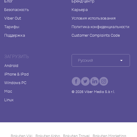
Блог
Бренд-центр
Безопасность
Карьера
Viber Out
Условия использования
Тарифы
Политика конфиденциальности
Поддержка
Customer Complaints Code
ЗАГРУЗИТЬ
Русский
Android
iPhone & iPad
Windows PC
Mac
©
2026
Viber Media S.à r.l.
Linux
Rakuten Viki
Rakuten Kobo
Rakuten Travel
Rakuten Marketing