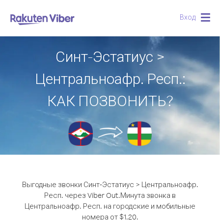
Вход
Togg
navig
Синт-Эстатиус >
Центральноафр. Респ.:
КАК ПОЗВОНИТЬ?
Выгодные звонки Синт-Эстатиус > Центральноафр.
Респ. через Viber Out.
Минута звонка в
Центральноафр. Респ. на городские и мобильные
номера от $1.20.