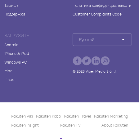
Тарифы
Политика конфиденциальности
Поддержка
Customer Complaints Code
ЗАГРУЗИТЬ
Русский
Android
iPhone & iPad
Windows PC
Mac
©
2026
Viber Media S.à r.l.
Linux
Rakuten Viki
Rakuten Kobo
Rakuten Travel
Rakuten Marketing
Rakuten Insight
Rakuten TV
About Rakuten