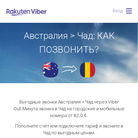
Вход
Togg
navig
Австралия > Чад: КАК
ПОЗВОНИТЬ?
Выгодные звонки Австралия > Чад через Viber
Out.
Минута звонка в Чад на городские и мобильные
номера от 82.0 ¢.
Пополните счёт или подключите тариф и звоните в
Чад по выгодным ценам.