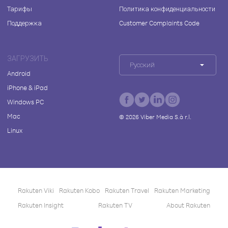
Тарифы
Политика конфиденциальности
Поддержка
Customer Complaints Code
ЗАГРУЗИТЬ
Русский
Android
iPhone & iPad
Windows PC
Mac
©
2026
Viber Media S.à r.l.
Linux
Rakuten Viki
Rakuten Kobo
Rakuten Travel
Rakuten Marketing
Rakuten Insight
Rakuten TV
About Rakuten