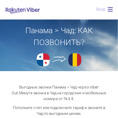
Вход
Togg
navig
Панама > Чад: КАК
ПОЗВОНИТЬ?
Выгодные звонки Панама > Чад через Viber
Out.
Минута звонка в Чад на городские и мобильные
номера от 74.5 ¢.
Пополните счёт или подключите тариф и звоните в
Чад по выгодным ценам.