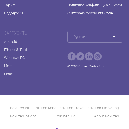
Тарифы
Политика конфиденциальности
Поддержка
Customer Complaints Code
ЗАГРУЗИТЬ
Русский
Android
iPhone & iPad
Windows PC
Mac
©
2026
Viber Media S.à r.l.
Linux
Rakuten Viki
Rakuten Kobo
Rakuten Travel
Rakuten Marketing
Rakuten Insight
Rakuten TV
About Rakuten