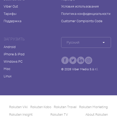
Viber Out
Условия использования
Тарифы
Политика конфиденциальности
Поддержка
Customer Complaints Code
ЗАГРУЗИТЬ
Русский
Android
iPhone & iPad
Windows PC
Mac
©
2026
Viber Media S.à r.l.
Linux
Rakuten Viki
Rakuten Kobo
Rakuten Travel
Rakuten Marketing
Rakuten Insight
Rakuten TV
About Rakuten