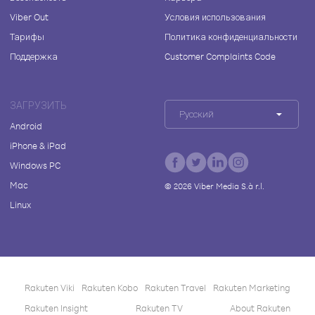
Viber Out
Условия использования
Тарифы
Политика конфиденциальности
Поддержка
Customer Complaints Code
ЗАГРУЗИТЬ
Русский
Android
iPhone & iPad
Windows PC
Mac
©
2026
Viber Media S.à r.l.
Linux
Rakuten Viki
Rakuten Kobo
Rakuten Travel
Rakuten Marketing
Rakuten Insight
Rakuten TV
About Rakuten