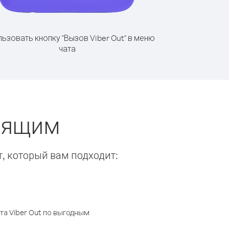
ьзовать кнопку "Вызов Viber Out" в меню
чата
онящим
т, который вам подходит:
а Viber Out по выгодным