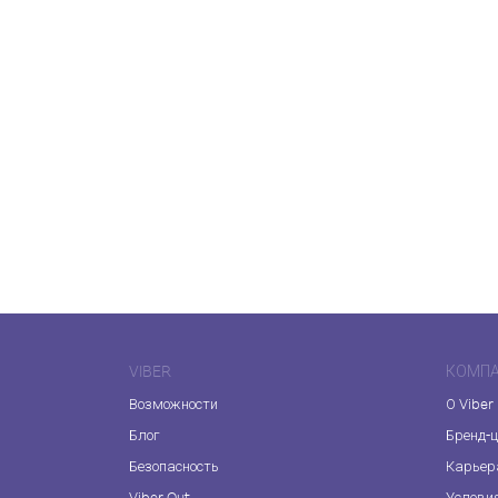
VIBER
КОМП
Возможности
О Viber
Блог
Бренд-
Безопасность
Карьер
Viber Out
Услови