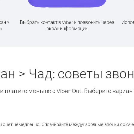
кан >
Выбрать контакт в Viber и позвонить через
Испол
экран информации
р
ан > Чад: советы зв
 платите меньше с Viber Out. Выберите вариан
ш счёт немедленно. Оплачивайте международные звонки со счёт