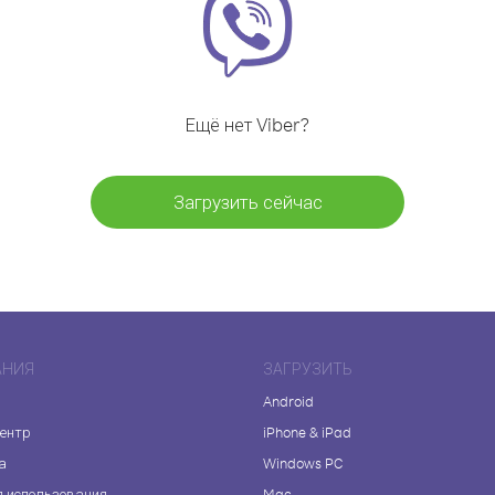
Ещё нет Viber?
Загрузить сейчас
АНИЯ
ЗАГРУЗИТЬ
Android
центр
iPhone & iPad
а
Windows PC
я использования
Mac