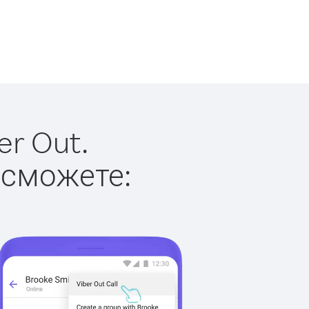
er Out.
 сможете: