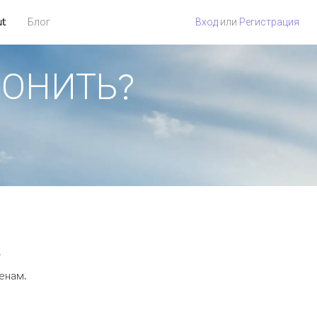
ut
Блог
Вход
или
Регистрация
ЗВОНИТЬ?
.
ценам.