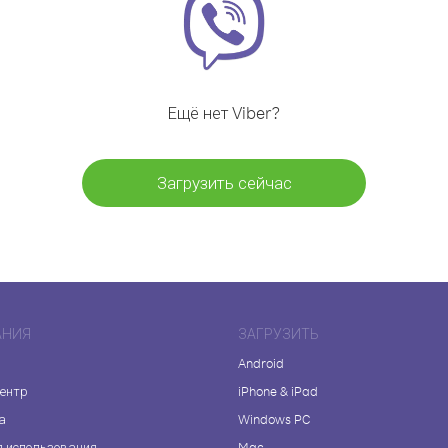
Ещё нет Viber?
Загрузить сейчас
АНИЯ
ЗАГРУЗИТЬ
Android
центр
iPhone & iPad
а
Windows PC
я использования
Mac