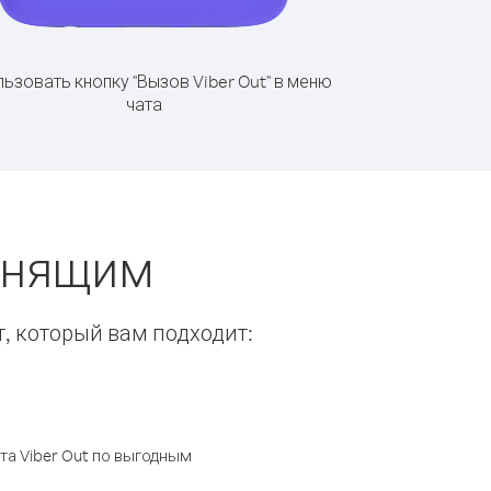
ьзовать кнопку "Вызов Viber Out" в меню
чата
вонящим
т, который вам подходит:
а Viber Out по выгодным