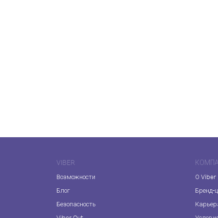
VIBER
КОМП
Возможности
О Viber
Блог
Бренд-
Безопасность
Карьер
Viber Out
Услови