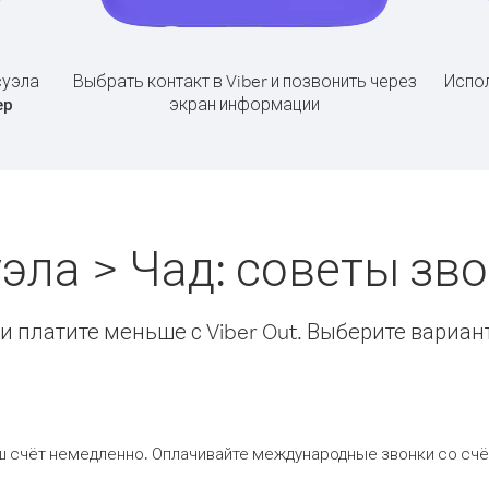
суэла
Выбрать контакт в Viber и позвонить через
Испол
экран информации
ер
эла > Чад: советы з
 платите меньше с Viber Out. Выберите вариан
ш счёт немедленно. Оплачивайте международные звонки со счёт