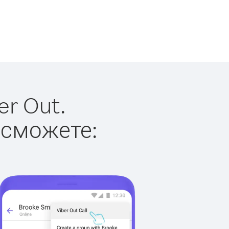
er Out.
 сможете: