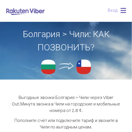
Вход
Togg
navig
Болгария > Чили: КАК
ПОЗВОНИТЬ?
Выгодные звонки Болгария > Чили через Viber
Out.
Минута звонка в Чили на городские и мобильные
номера от 2.8 ¢.
Пополните счёт или подключите тариф и звоните в
Чили по выгодным ценам.