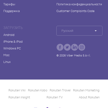
Тарифы
Политика конфиденциальности
Поддержка
Customer Complaints Code
ЗАГРУЗИТЬ
Русский
Android
iPhone & iPad
Windows PC
Mac
©
2026
Viber Media S.à r.l.
Linux
Rakuten Viki
Rakuten Kobo
Rakuten Travel
Rakuten Marketing
Rakuten Insight
Rakuten TV
About Rakuten