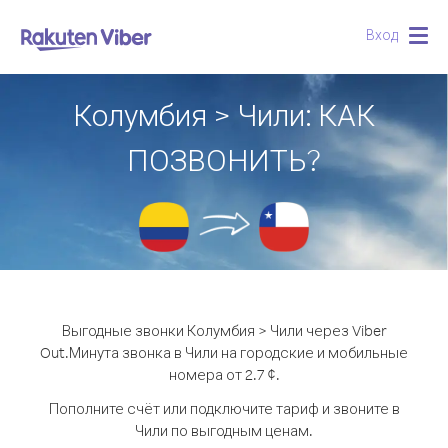
Вход
Togg
navig
Колумбия > Чили: КАК
ПОЗВОНИТЬ?
Выгодные звонки Колумбия > Чили через Viber
Out.
Минута звонка в Чили на городские и мобильные
номера от 2.7 ¢.
Пополните счёт или подключите тариф и звоните в
Чили по выгодным ценам.