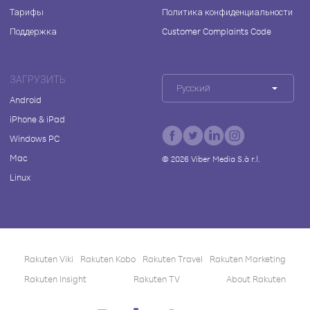
Тарифы
Политика конфиденциальности
Поддержка
Customer Complaints Code
ЗАГРУЗИТЬ
Русский
Android
iPhone & iPad
Windows PC
Mac
©
2026
Viber Media S.à r.l.
Linux
Rakuten Viki
Rakuten Kobo
Rakuten Travel
Rakuten Marketing
Rakuten Insight
Rakuten TV
About Rakuten