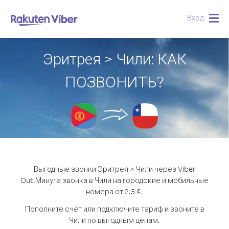
Вход
Togg
navig
Эритрея > Чили: КАК
ПОЗВОНИТЬ?
Выгодные звонки Эритрея > Чили через Viber
Out.
Минута звонка в Чили на городские и мобильные
номера от 2.3 ¢.
Пополните счёт или подключите тариф и звоните в
Чили по выгодным ценам.