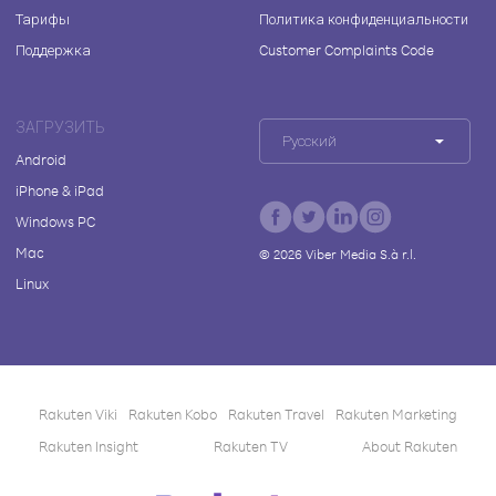
Тарифы
Политика конфиденциальности
Поддержка
Customer Complaints Code
ЗАГРУЗИТЬ
Русский
Android
iPhone & iPad
Windows PC
Mac
©
2026
Viber Media S.à r.l.
Linux
Rakuten Viki
Rakuten Kobo
Rakuten Travel
Rakuten Marketing
Rakuten Insight
Rakuten TV
About Rakuten