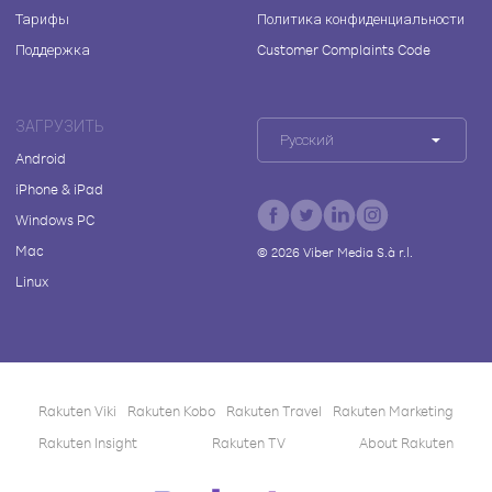
Тарифы
Политика конфиденциальности
Поддержка
Customer Complaints Code
ЗАГРУЗИТЬ
Русский
Android
iPhone & iPad
Windows PC
Mac
©
2026
Viber Media S.à r.l.
Linux
Rakuten Viki
Rakuten Kobo
Rakuten Travel
Rakuten Marketing
Rakuten Insight
Rakuten TV
About Rakuten