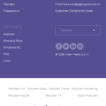
Тарифы
Политика конфиденциальности
Поддержка
Customer Complaints Code
ЗАГРУЗИТЬ
Русский
Android
iPhone & iPad
Windows PC
Mac
©
2026
Viber Media S.à r.l.
Linux
Rakuten Viki
Rakuten Kobo
Rakuten Travel
Rakuten Marketing
Rakuten Insight
Rakuten TV
About Rakuten