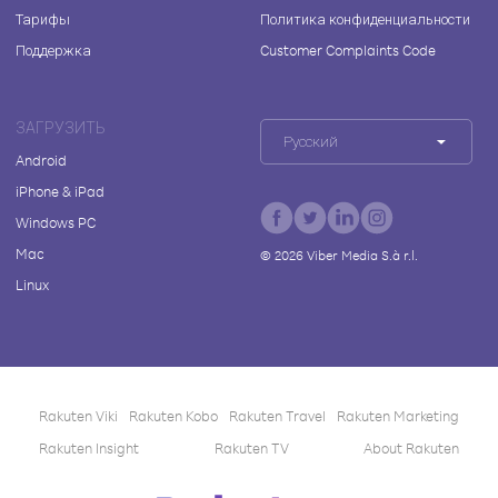
Тарифы
Политика конфиденциальности
Поддержка
Customer Complaints Code
ЗАГРУЗИТЬ
Русский
Android
iPhone & iPad
Windows PC
Mac
©
2026
Viber Media S.à r.l.
Linux
Rakuten Viki
Rakuten Kobo
Rakuten Travel
Rakuten Marketing
Rakuten Insight
Rakuten TV
About Rakuten