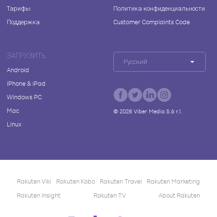
Тарифы
Политика конфиденциальности
Поддержка
Customer Complaints Code
ЗАГРУЗИТЬ
Русский
Android
iPhone & iPad
Windows PC
Mac
©
2026
Viber Media S.à r.l.
Linux
Rakuten Viki
Rakuten Kobo
Rakuten Travel
Rakuten Marketing
Rakuten Insight
Rakuten TV
About Rakuten