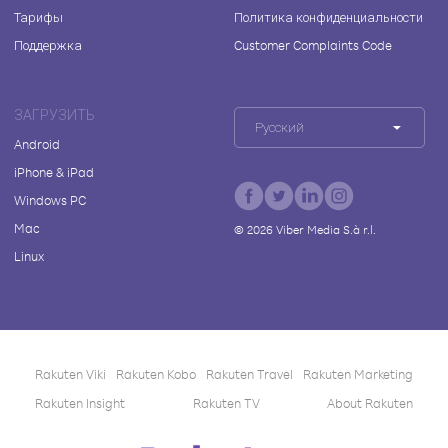
Тарифы
Политика конфиденциальности
Поддержка
Customer Complaints Code
ЗАГРУЗИТЬ
Русский
Android
iPhone & iPad
Windows PC
Mac
©
2026
Viber Media S.à r.l.
Linux
Rakuten Viki
Rakuten Kobo
Rakuten Travel
Rakuten Marketing
Rakuten Insight
Rakuten TV
About Rakuten