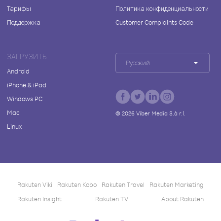
Тарифы
Политика конфиденциальности
Поддержка
Customer Complaints Code
ЗАГРУЗИТЬ
Русский
Android
iPhone & iPad
Windows PC
Mac
©
2026
Viber Media S.à r.l.
Linux
Rakuten Viki
Rakuten Kobo
Rakuten Travel
Rakuten Marketing
Rakuten Insight
Rakuten TV
About Rakuten