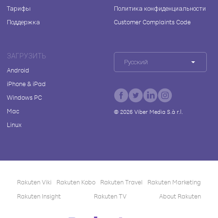
Тарифы
Политика конфиденциальности
Поддержка
Customer Complaints Code
ЗАГРУЗИТЬ
Русский
Android
iPhone & iPad
Windows PC
Mac
©
2026
Viber Media S.à r.l.
Linux
Rakuten Viki
Rakuten Kobo
Rakuten Travel
Rakuten Marketing
Rakuten Insight
Rakuten TV
About Rakuten