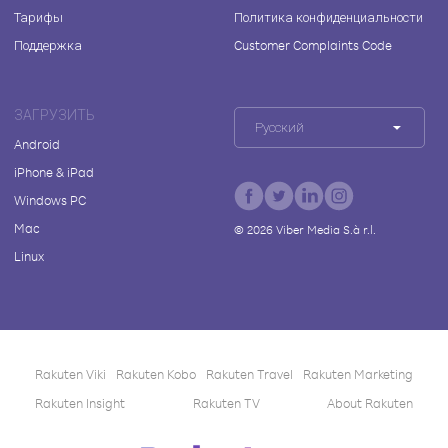
Тарифы
Политика конфиденциальности
Поддержка
Customer Complaints Code
ЗАГРУЗИТЬ
Русский
Android
iPhone & iPad
Windows PC
Mac
©
2026
Viber Media S.à r.l.
Linux
Rakuten Viki
Rakuten Kobo
Rakuten Travel
Rakuten Marketing
Rakuten Insight
Rakuten TV
About Rakuten