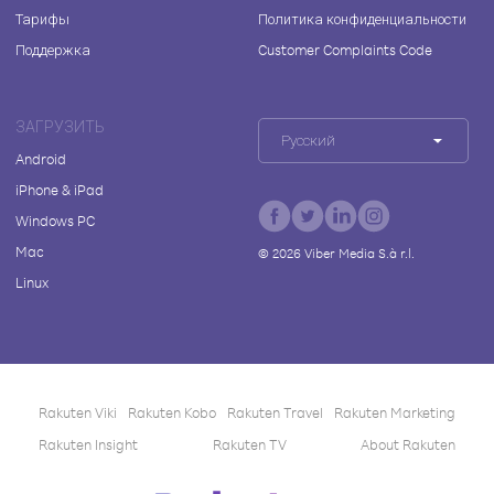
Тарифы
Политика конфиденциальности
Поддержка
Customer Complaints Code
ЗАГРУЗИТЬ
Русский
Android
iPhone & iPad
Windows PC
Mac
©
2026
Viber Media S.à r.l.
Linux
Rakuten Viki
Rakuten Kobo
Rakuten Travel
Rakuten Marketing
Rakuten Insight
Rakuten TV
About Rakuten