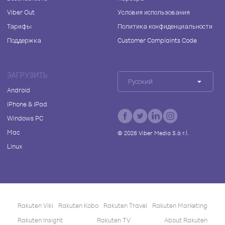
Viber Out
Условия использования
Тарифы
Политика конфиденциальности
Поддержка
Customer Complaints Code
ЗАГРУЗИТЬ
Русский
Android
iPhone & iPad
Windows PC
Mac
©
2026
Viber Media S.à r.l.
Linux
Rakuten Viki
Rakuten Kobo
Rakuten Travel
Rakuten Marketing
Rakuten Insight
Rakuten TV
About Rakuten