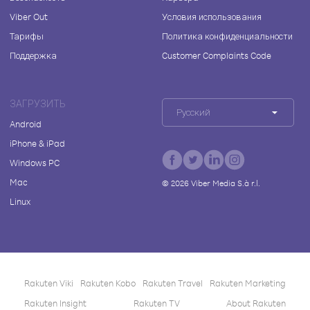
Viber Out
Условия использования
Тарифы
Политика конфиденциальности
Поддержка
Customer Complaints Code
ЗАГРУЗИТЬ
Русский
Android
iPhone & iPad
Windows PC
Mac
©
2026
Viber Media S.à r.l.
Linux
Rakuten Viki
Rakuten Kobo
Rakuten Travel
Rakuten Marketing
Rakuten Insight
Rakuten TV
About Rakuten