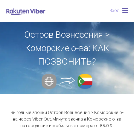
Вход
Togg
navig
Остров Вознесения >
Коморские о-ва: КАК
ПОЗВОНИТЬ?
Выгодные звонки Остров Вознесения > Коморские о-
ва через Viber Out.
Минута звонка в Коморские о-ва
на городские и мобильные номера от 65.0 ¢.