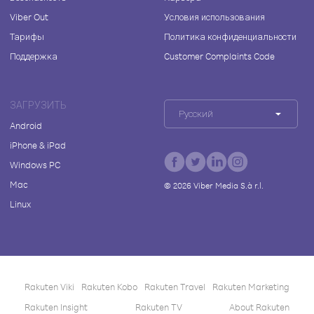
Viber Out
Условия использования
Тарифы
Политика конфиденциальности
Поддержка
Customer Complaints Code
ЗАГРУЗИТЬ
Русский
Android
iPhone & iPad
Windows PC
Mac
©
2026
Viber Media S.à r.l.
Linux
Rakuten Viki
Rakuten Kobo
Rakuten Travel
Rakuten Marketing
Rakuten Insight
Rakuten TV
About Rakuten