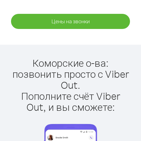
Цены на звонки
Коморские о-ва:
позвонить просто с Viber
Out.
Пополните счёт Viber
Out, и вы сможете: