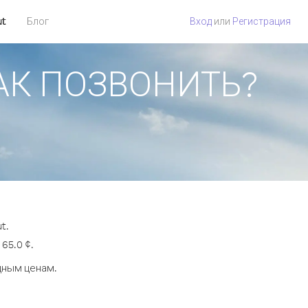
ut
Блог
Вход
или
Регистрация
 КАК ПОЗВОНИТЬ?
t.
65.0 ¢.
дным ценам.