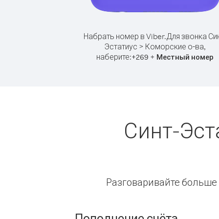
Набрать номер в Viber.
Для звонка Син
Эстатиус > Коморские о-ва,
наберите:
+
+
269
Местный номер
Синт-Эст
Разговаривайте больше и
Пополнение счёта