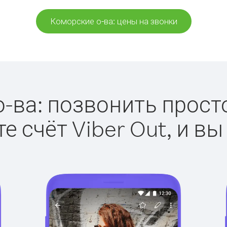
Коморские о-ва: цены на звонки
-ва: позвонить просто 
е счёт Viber Out, и вы