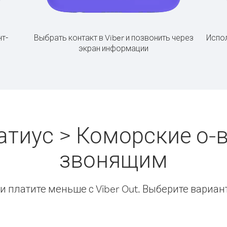
т-
Выбрать контакт в Viber и позвонить через
Испол
экран информации
атиус > Коморские о-в
звонящим
 платите меньше с Viber Out. Выберите вариан