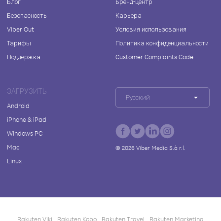
Блог
Бренд-центр
Безопасность
Карьера
Viber Out
Условия использования
Тарифы
Политика конфиденциальности
Поддержка
Customer Complaints Code
ЗАГРУЗИТЬ
Русский
Android
iPhone & iPad
Windows PC
Mac
©
2026
Viber Media S.à r.l.
Linux
Rakuten Viki
Rakuten Kobo
Rakuten Travel
Rakuten Marketing