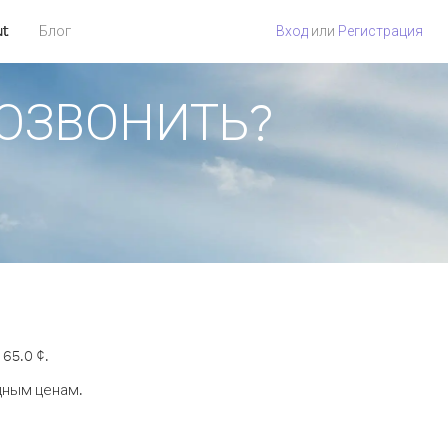
ut
Блог
Вход
или
Регистрация
 ПОЗВОНИТЬ?
65.0 ¢.
дным ценам.