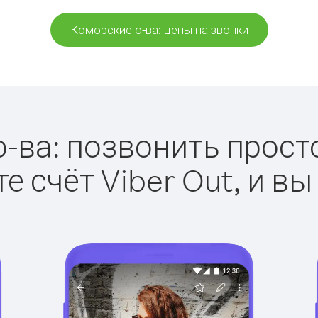
Коморские о-ва: цены на звонки
-ва: позвонить просто 
е счёт Viber Out, и вы