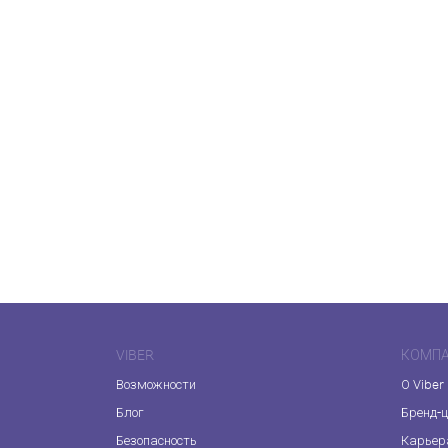
VIBER
КОМП
Возможности
О Viber
Блог
Бренд-
Безопасность
Карьер