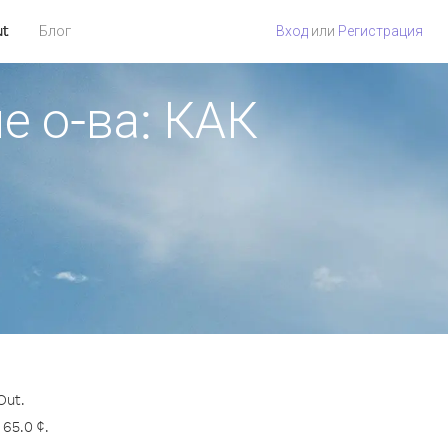
ut
Блог
Вход
или
Регистрация
е о-ва: КАК
Out.
65.0 ¢.