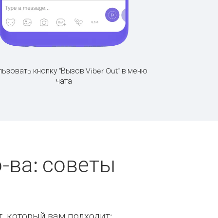
ьзовать кнопку "Вызов Viber Out" в меню
чата
-ва: советы
т, который вам подходит: