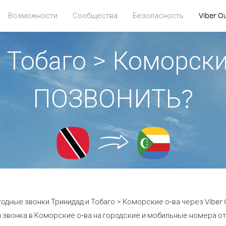
Возможности
Сообщества
Безопасность
Viber O
 Тобаго > Коморски
ПОЗВОНИТЬ?
одные звонки Тринидад и Тобаго > Коморские о-ва через Viber 
 звонка в Коморские о-ва на городские и мобильные номера от 