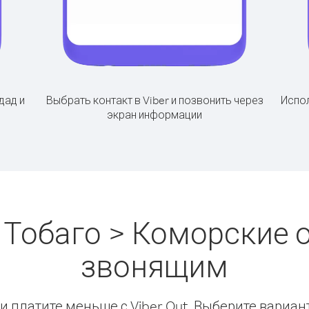
дад и
Выбрать контакт в Viber и позвонить через
Испол
экран информации
 Тобаго > Коморские о
звонящим
 платите меньше с Viber Out. Выберите вариан