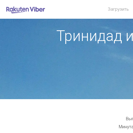
Загрузить
Тринидад и
Выг
Минута