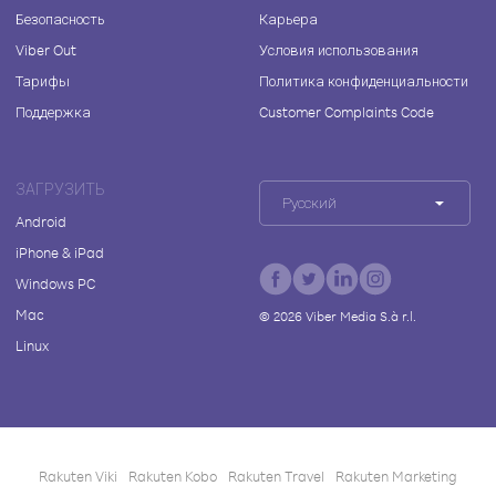
Безопасность
Карьера
Viber Out
Условия использования
Тарифы
Политика конфиденциальности
Поддержка
Customer Complaints Code
ЗАГРУЗИТЬ
Русский
Android
iPhone & iPad
Windows PC
Mac
©
2026
Viber Media S.à r.l.
Linux
Rakuten Viki
Rakuten Kobo
Rakuten Travel
Rakuten Marketing