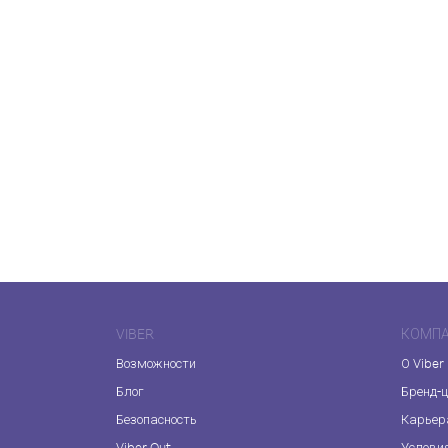
VIBER
КОМП
Возможности
О Viber
Блог
Бренд-
Безопасность
Карьер
Viber Out
Услови