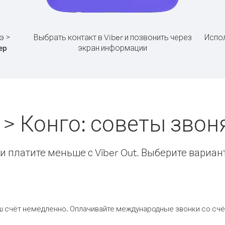
э >
Выбрать контакт в Viber и позвонить через
Испол
экран информации
ер
 > Конго: советы зво
 платите меньше с Viber Out. Выберите вариан
ш счёт немедленно. Оплачивайте международные звонки со счёт