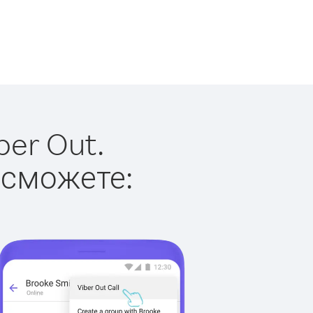
ber Out.
 сможете: