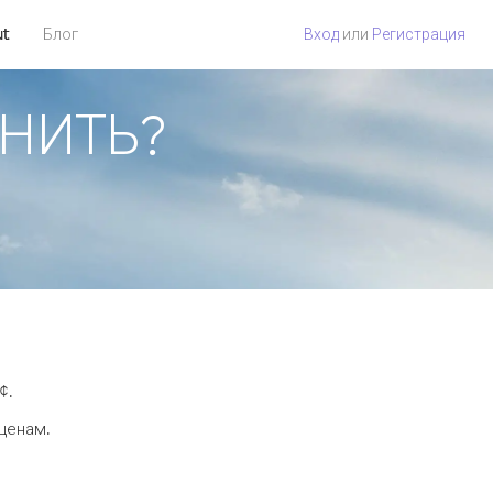
ut
Блог
Вход
или
Регистрация
ОНИТЬ?
¢.
 ценам.