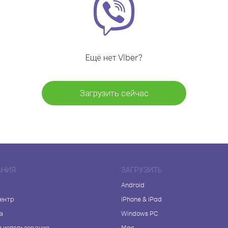
Ещё нет Viber?
Загрузить сейчас
АНИЯ
ЗАГРУЗИТЬ
Android
центр
iPhone & iPad
а
Windows PC
я использования
Mac