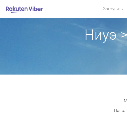
Загрузить
Ниуэ 
М
Пополн