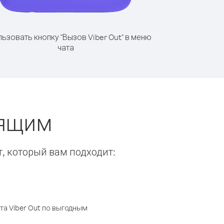
ьзовать кнопку "Вызов Viber Out" в меню
чата
нящим
т, который вам подходит:
а Viber Out по выгодным