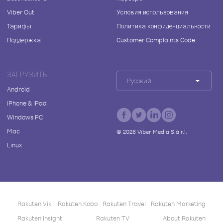
Viber Out
Условия использования
Тарифы
Политика конфиденциальности
Поддержка
Customer Complaints Code
ЗАГРУЗИТЬ
Русский
Android
iPhone & iPad
Windows PC
Mac
©
2026
Viber Media S.à r.l.
Linux
Rakuten Viki
Rakuten Kobo
Rakuten Travel
Rakuten Marketing
Rakuten Insight
Rakuten TV
About Rakuten