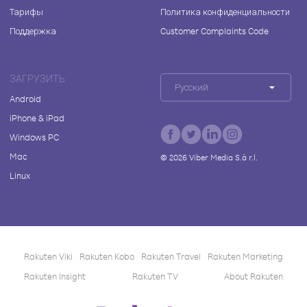
Тарифы
Политика конфиденциальности
Поддержка
Customer Complaints Code
ЗАГРУЗИТЬ
Русский
Android
iPhone & iPad
Windows PC
Mac
©
2026
Viber Media S.à r.l.
Linux
Rakuten Viki
Rakuten Kobo
Rakuten Travel
Rakuten Marketing
Rakuten Insight
Rakuten TV
About Rakuten