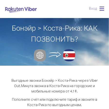
Вход
Togg
navig
Бонэйр > Коста-Рика: КАК
ПОЗВОНИТЬ?
Выгодные звонки Бонэйр > Коста-Рика через Viber
Out.
Минута звонка в Коста-Рика на городские и
мобильные номера от 4.1 ¢.
Пополните счёт или подключите тариф и звоните в
Коста-Рика по выгодным ценам.