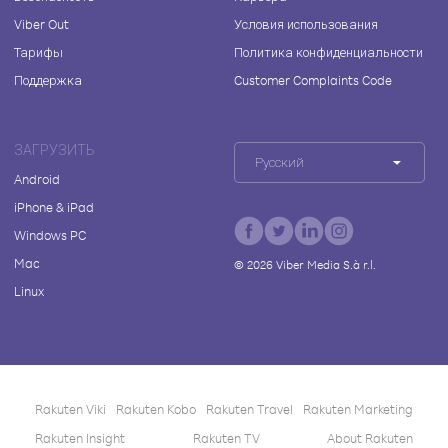
Viber Out
Условия использования
Тарифы
Политика конфиденциальности
Поддержка
Customer Complaints Code
ЗАГРУЗИТЬ
Русский
Android
iPhone & iPad
Windows PC
Mac
©
2026
Viber Media S.à r.l.
Linux
Rakuten Viki
Rakuten Kobo
Rakuten Travel
Rakuten Marketing
Rakuten Insight
Rakuten TV
About Rakuten