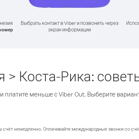
незия
Выбрать контакт в Viber и позвонить через
Испол
экран информации
номер
 > Коста-Рика: сове
 платите меньше с Viber Out. Выберите вариан
ш счёт немедленно. Оплачивайте международные звонки со счёт