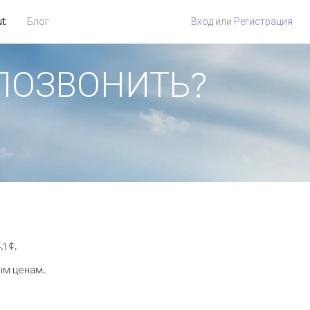
ut
Блог
Вход
или
Регистрация
К ПОЗВОНИТЬ?
1 ¢.
ым ценам.