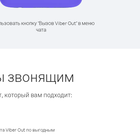
ьзовать кнопку "Вызов Viber Out" в меню
чата
ты звонящим
т, который вам подходит:
а Viber Out по выгодным