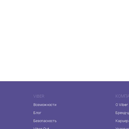
VIBER
КОМП
Возможности
О Viber
Блог
Бренд-
Безопасность
Карьер
Viber Out
Услови