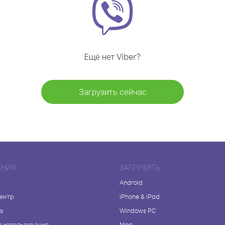
Ещё нет Viber?
Загрузить сейчас
АНИЯ
ЗАГРУЗИТЬ
Android
центр
iPhone & iPad
а
Windows PC
я использования
Mac