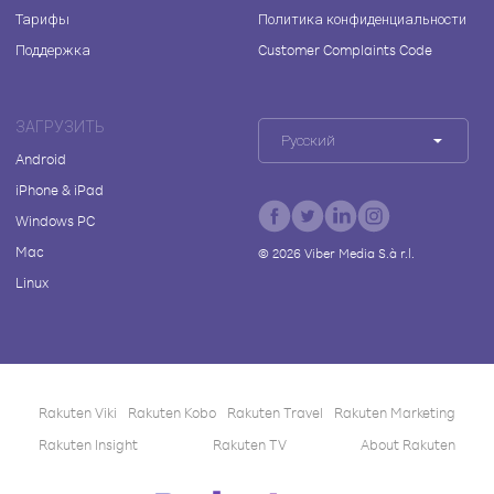
Тарифы
Политика конфиденциальности
Поддержка
Customer Complaints Code
ЗАГРУЗИТЬ
Русский
Android
iPhone & iPad
Windows PC
Mac
©
2026
Viber Media S.à r.l.
Linux
Rakuten Viki
Rakuten Kobo
Rakuten Travel
Rakuten Marketing
Rakuten Insight
Rakuten TV
About Rakuten