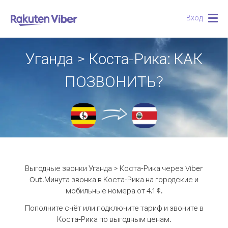
Вход
Togg
navig
Уганда > Коста-Рика: КАК
ПОЗВОНИТЬ?
Выгодные звонки Уганда > Коста-Рика через Viber
Out.
Минута звонка в Коста-Рика на городские и
мобильные номера от 4.1 ¢.
Пополните счёт или подключите тариф и звоните в
Коста-Рика по выгодным ценам.