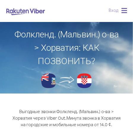
Вход
Togg
navig
Фолкленд. (Мальвин.) о-ва
> Хорватия: КАК
ПОЗВОНИТЬ?
Выгодные звонки Фолкленд. (Мальвин.) о-ва >
Хорватия через Viber Out.
Минута звонка в Хорватия
на городские и мобильные номера от 14.0 ¢.