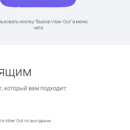
ьзовать кнопку "Вызов Viber Out" в меню
чата
нящим
т, который вам подходит:
а Viber Out по выгодным