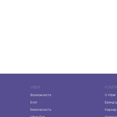
VIBER
КОМП
Возможности
О Viber
Блог
Бренд-
Безопасность
Карьер
Viber Out
Услови