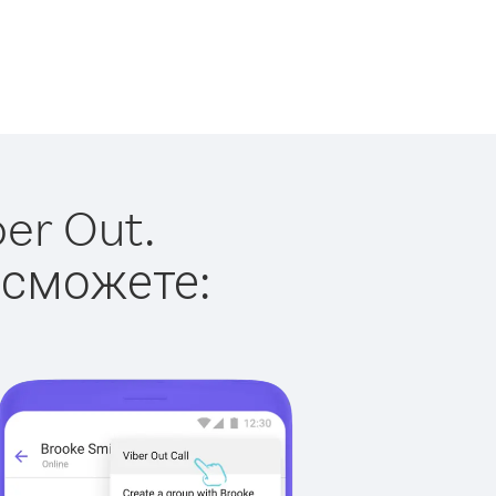
er Out.
 сможете: