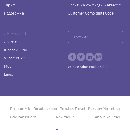
Тарифы
Политика конфиденциальности
Поддержка
Customer Complaints Code
ЗАГРУЗИТЬ
Русский
Android
iPhone & iPad
Windows PC
Mac
©
2026
Viber Media S.à r.l.
Linux
Rakuten Viki
Rakuten Kobo
Rakuten Travel
Rakuten Marketing
Rakuten Insight
Rakuten TV
About Rakuten