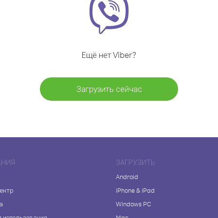
Ещё нет Viber?
Загрузить сейчас
АНИЯ
ЗАГРУЗИТЬ
Android
центр
iPhone & iPad
а
Windows PC
я использования
Mac