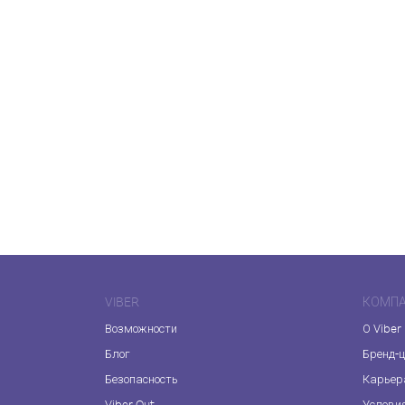
VIBER
КОМП
Возможности
О Viber
Блог
Бренд-
Безопасность
Карьер
Viber Out
Услови