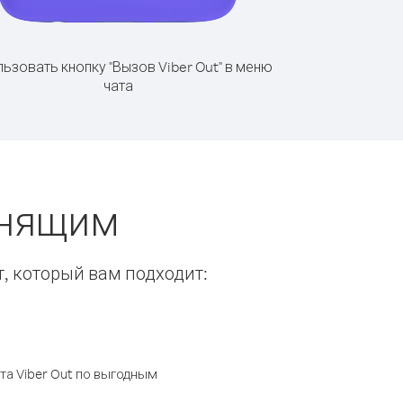
ьзовать кнопку "Вызов Viber Out" в меню
чата
онящим
т, который вам подходит:
а Viber Out по выгодным