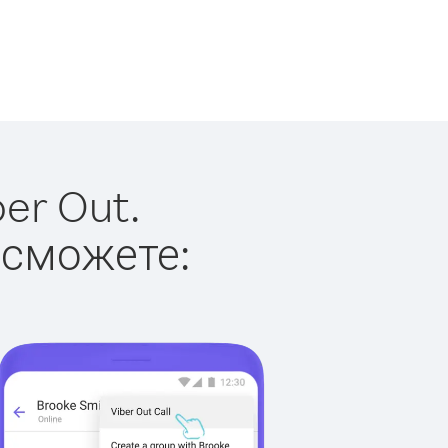
er Out.
 сможете: