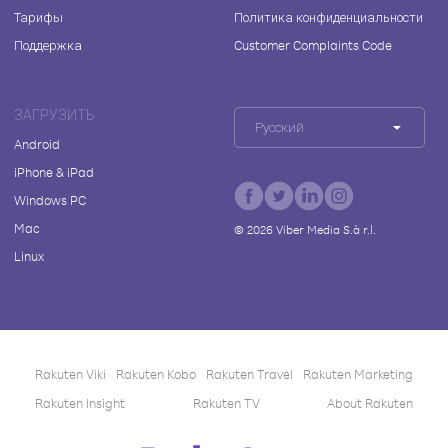
Тарифы
Политика конфиденциальности
Поддержка
Customer Complaints Code
ЗАГРУЗИТЬ
Русский
Android
iPhone & iPad
Windows PC
Mac
©
2026
Viber Media S.à r.l.
Linux
Rakuten Viki
Rakuten Kobo
Rakuten Travel
Rakuten Marketing
Rakuten Insight
Rakuten TV
About Rakuten